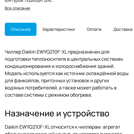
контуром. Подходит для
фанкойлов, приточных
Все описание
установок и проектов замены
снятого с производства
оборудования.
Описание
Характеристики
Оплата
Доставка
Чиллер Daikin EWYQ210F-XL предназначен для
подготовки теплоносителя в центральных системах
кондиционирования и холодоснабжения зданий.
Модель используется как источник охлаждённой воды
для фанкойлов, приточных установок и других
водяных потребителей, а также может работать в
составе системы с режимом обогрева.
Назначение и устройство
Daikin EWYQ210F-XL относится к чиллерам: агрегат
обслуживает водяной контур, от которого питаются