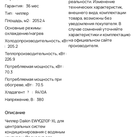
реальности. Изменение
Гарантия
:
36 мес
технических характеристик,
внешнего вида, комплектации
Тип
:
чиллер
товара, возможны без
Площадь, м2
:
2052.4
уведомления покупателя. В
Основные режимы
:
случае сомнений уточняйте
охлаждение/нагрев
характеристики и комплектацию
на официальном сайте
Холодопроизводительность, кВт
производителя.
:
205.2
Теплопроизводительность, кВт
:
226.9
Потребляемая мощность, кВт
:
70.3
Потребляемая мощность при
обогреве, кВт
:
70.5
Хладагент
:
R410A
?
Напряжение, В
:
380
Описание
Чиллер Daikin EWYQ210F-XL для
центральных систем
кондиционирования с водяным