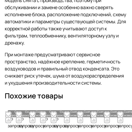
Модель снята с производства, поэтому при
обслуживании и замене особенно важно сверять
исполнение блока, расположение подключений, схему
автоматики и параметры существующей системы. Для
корректной работы также учитывают доступ к
фильтрам, теплообменнику, вентиляторному узлу и
дренажу.
При монтаже предусматривают сервисное
пространство, надёжное крепление, герметичность
воздуховодов и правильный отвод конденсата. Это
снижает риск утечек, шума от воздухораспределения
и ухудшения производительности системы.
Похожие товары
Снято с
Снято с
Снято с
Снято с
Снято с
Снято с
Снято с
Снято с
Снято с
Снято
производства
производства
производства
производства
производства
производства
производства
производства
производства
произво
По
По
По
По
По
По
По
По
По
По
запросу
запросу
запросу
запросу
запросу
запросу
запросу
запросу
запросу
запрос